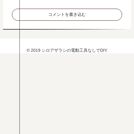
メ
の
ー
作
コメントを書き込む
シ
り
ョ
方
ン
の
作
り
© 2019 シロアザラシの電動工具なしでDIY.
方