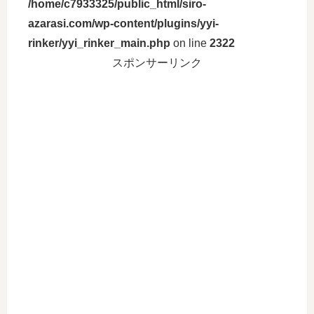
/home/c7933325/public_html/siro-
azarasi.com/wp-content/plugins/yyi-
rinker/yyi_rinker_main.php
on line
2322
スポンサーリンク