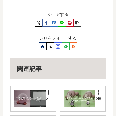
シェアする
シロをフォローする
関連記事
【
【
5
ble
分
nd
で
er
分
】