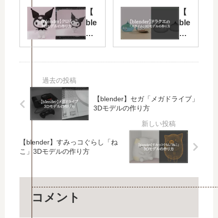
か
「
【
【
る
へ
ble
ble
】
ん
nd
nd
ble
し
er
er
nd
ん
】
】
er
メ
「
ド
初
タ
ク
ラ
心
モ
ロ
ク
者
ン
ミ
エ
【blender】セガ「メガドライブ」
「
」
」
の
3Dモデルの作り方
星
3D
3D
「
の
モ
モ
ス
カ
デ
デ
ラ
【blender】すみっコぐらし「ね
ー
ル
ル
イ
こ」3Dモデルの作り方
ビ
の
の
ム
ィ
作
作
」
」
り
り
3D
3D
方
方
モ
コメント
ア
デ
ニ
ル