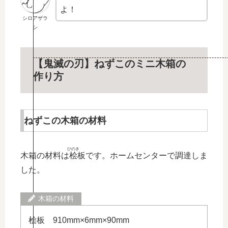
よ！
シロアザラ
シ
【鬼滅の刃】ねずこのミニ木箱の
作り方
ねずこの木箱の材料
ひのき
木箱の材料は
桧
板です。ホームセンターで調達しま
した。
木箱の材料
桧板 910mm×6mm×90mm