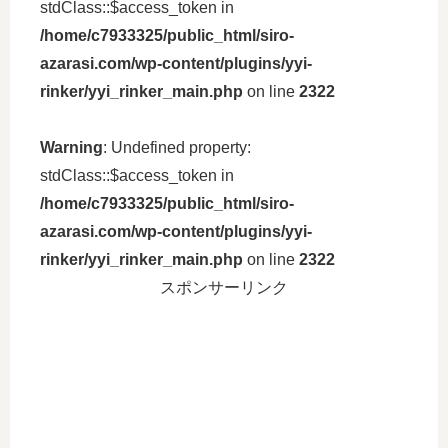
stdClass::$access_token in
/home/c7933325/public_html/siro-
azarasi.com/wp-content/plugins/yyi-
rinker/yyi_rinker_main.php
on line
2322
Warning
: Undefined property:
stdClass::$access_token in
/home/c7933325/public_html/siro-
azarasi.com/wp-content/plugins/yyi-
rinker/yyi_rinker_main.php
on line
2322
スポンサーリンク