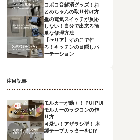
コポコ音解消グッズ！お
とめちゃんの取り付け方
壁の電気スイッチが反応
しない！自分で出来る簡
単な修理方法
【セリア】すのこで作
る！キッチンの目隠しパ
ーテーション
注目記事
モルカーが動く！ PUI PUI
モルカーのラジコンの作
り方
可愛い！アザラシ型！ 木
製テープカッターをDIY