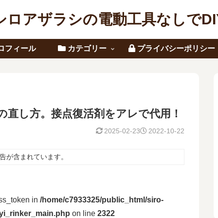
シロアザラシの電動工具なしでDI
ロフィール
カテゴリー
プライバシーポリシー
良の直し方。接点復活剤をアレで代用！
2025-02-23
2022-10-22
告が含まれています。
ess_token in
/home/c7933325/public_html/siro-
yyi_rinker_main.php
on line
2322