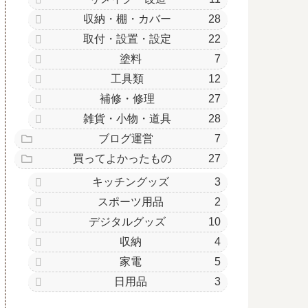
収納・棚・カバー
28
取付・設置・設定
22
塗料
7
工具類
12
補修・修理
27
雑貨・小物・道具
28
ブログ運営
7
買ってよかったもの
27
キッチングッズ
3
スポーツ用品
2
デジタルグッズ
10
収納
4
家電
5
日用品
3