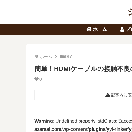
ホーム
プ
ホーム
DIY
簡単！HDMIケーブルの接触不
0
記事内に広
Warning
: Undefined property: stdClass::$acc
azarasi.com/wp-content/plugins/yyi-rinker/