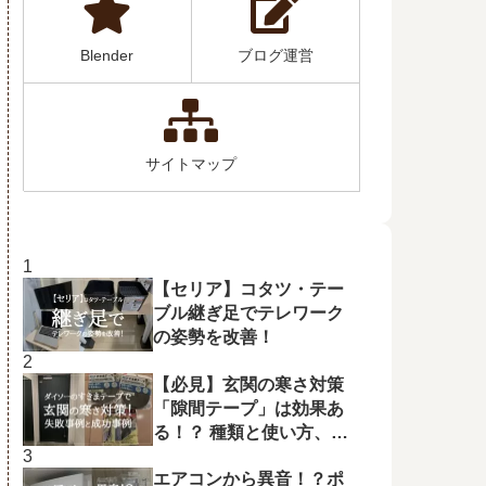
Blender
ブログ運営
サイトマップ
【セリア】コタツ・テー
ブル継ぎ足でテレワーク
の姿勢を改善！
【必見】玄関の寒さ対策
「隙間テープ」は効果あ
る！？ 種類と使い方、失
敗例、成功例を解説！
エアコンから異音！？ポ