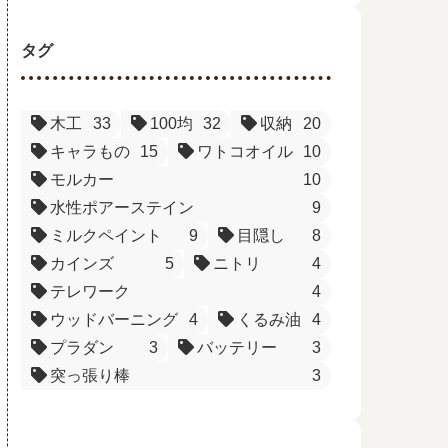
タグ
木工
33
100均
32
収納
20
キャラもの
15
ワトコオイル
10
モルカー
10
水性ポアーステイン
9
ミルクペイント
9
目隠し
8
カインズ
5
ニトリ
4
テレワーク
4
ウッドバーニング
4
くるみ油
4
プラダン
3
バッテリー
3
突っ張り棒
3