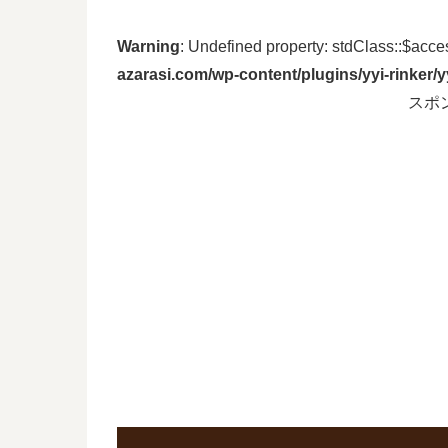
Warning
: Undefined property: stdClass::$acc
azarasi.com/wp-content/plugins/yyi-rinker/
スポ