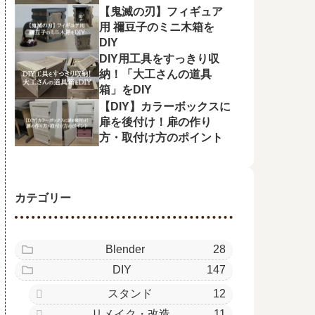
【鬼滅の刃】フィギュア
用 禰󠄀豆子のミニ木箱を
DIY
DIY用工具をすっきり収
納！「大工さんの道具
箱」をDIY
【DIY】カラーボックスに
扉を後付け！扉の作り
方・取付け方のポイント
カテゴリー
Blender
28
DIY
147
スタンド
12
リメイク・改造
11