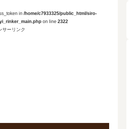
ess_token in
/home/c7933325/public_html/siro-
yyi_rinker_main.php
on line
2322
ンサーリンク