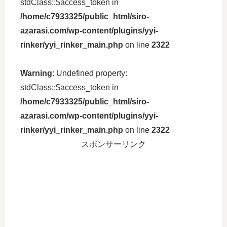
stdClass::$access_token in
/home/c7933325/public_html/siro-
azarasi.com/wp-content/plugins/yyi-
rinker/yyi_rinker_main.php
on line
2322
Warning
: Undefined property:
stdClass::$access_token in
/home/c7933325/public_html/siro-
azarasi.com/wp-content/plugins/yyi-
rinker/yyi_rinker_main.php
on line
2322
スポンサーリンク