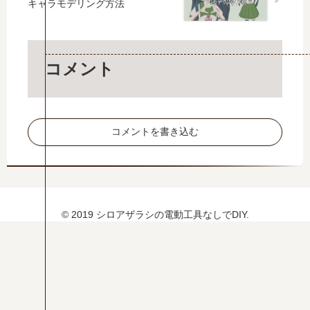
3D
5
キャラモデリング方法
の
モ
モ
選
作
デ
デ
！
り
ル
ル
原
方
の
の
因
コメント
作
作
と
り
り
対
方
方
策
を
コメントを書き込む
徹
底
解
説
© 2019 シロアザラシの電動工具なしでDIY.