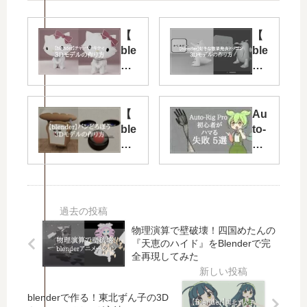
【
【
ble
ble
nd
nd
er
er
】
】
「
「
【
Au
チ
好
ble
to-
ャ
き
nd
Ri
ー
な
er
g
ミ
惣
】
Pr
ー
菜
「
o
キ
発
パ
で
テ
表
ン
よ
物理演算で壁破壊！四国めたんの
ィ
ド
ど
く
『天恵のハイド』をBlenderで完
」
ラ
ろ
あ
全再現してみた
3D
ゴ
ぼ
る
モ
ン
う
失
デ
」
」
敗
blenderで作る！東北ずん子の3D
ル
3D