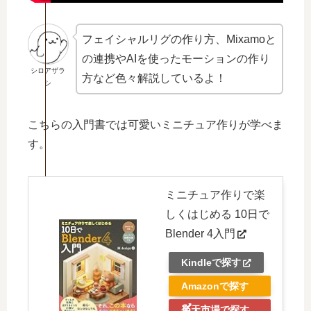
フェイシャルリグの作り方、Mixamoと
の連携やAIを使ったモーションの作り
シロアザラ
方など色々解説しているよ！
シ
こちらの入門書では可愛いミニチュア作りが学べま
す。
ミニチュア作りで楽
しくはじめる 10日で
Blender 4入門
Kindleで探す
Amazonで探す
楽天市場で探す