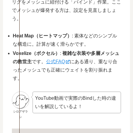
リグをメッシュに紐付ける「バインド」作業。ここ
でメッシュが爆発する方は、設定を見直しましょ
う。
Heat Map（ヒートマップ）
: 素体などのシンプル
な構造に。計算が速く滑らかです。
Voxelize（ボクセル）
:
複雑な衣装や多層メッシュ
の救世主
です。
公式FAQ
にある通り、重なり合
ったメッシュでも正確にウェイトを割り振れま
す。
YouTube動画で実際のBindした時の違
いを解説しているよ！
シロアザラ
シ