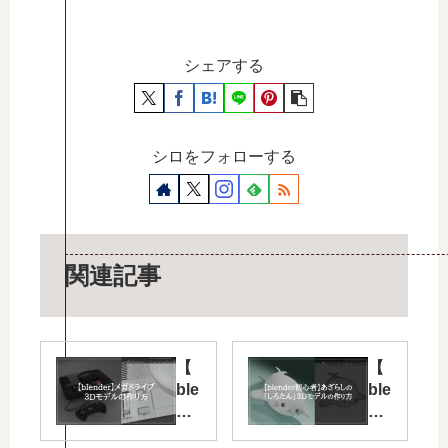
シェアする
シロをフォローする
関連記事
【
【
ble
ble
nd
nd
er
er