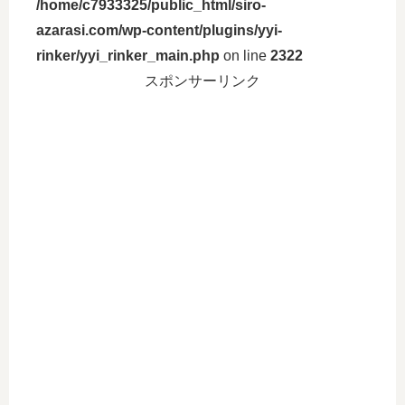
/home/c7933325/public_html/siro-
azarasi.com/wp-content/plugins/yyi-
rinker/yyi_rinker_main.php
on line
2322
スポンサーリンク