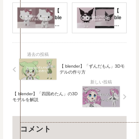
】
初
セ
心
【
【
ガ
者
ble
ble
「
】
nd
nd
メ
あ
er
er
ガ
ざ
】
】
ド
ら
「
「
ラ
し
チ
ク
イ
の
ャ
ロ
ブ
「
ー
ミ
【 blender】「ずんだもん」3Dモ
」
し
ミ
」
デルの作り方
3D
ろ
ー
3D
モ
た
キ
モ
デ
ん
テ
デ
【 blender】「四国めたん」の3D
ル
」
ィ
ル
モデルを解説
の
3D
」
の
作
モ
3D
作
り
デ
モ
り
方
ル
デ
方
コメント
の
ル
作