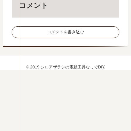
Y
水
ロ
動
コメント
性
モ
作
塗
の
不
料
作
良
で
り
の
コメントを書き込む
木
方
原
材
因
塗
と
装
修
に
理
最
© 2019 シロアザラシの電動工具なしでDIY.
方
適
法
！