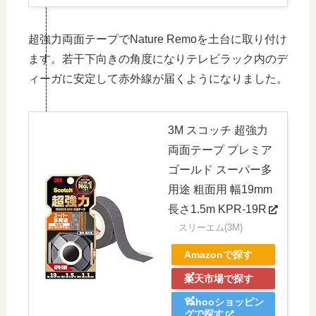
超強力両面テープでNature Remoを土台に取り付け
ます。若干下向きの角度になりテレビラック内のデ
ィーガに安定して赤外線が届くようになりました。
3M スコッチ 超強力
両面テープ プレミア
ゴールド スーパー多
用途 粗面用 幅19mm
長さ1.5m KPR-19R
スリーエム(3M)
Amazonで探す
楽天市場で探す
Yahooショッピン
グで探す