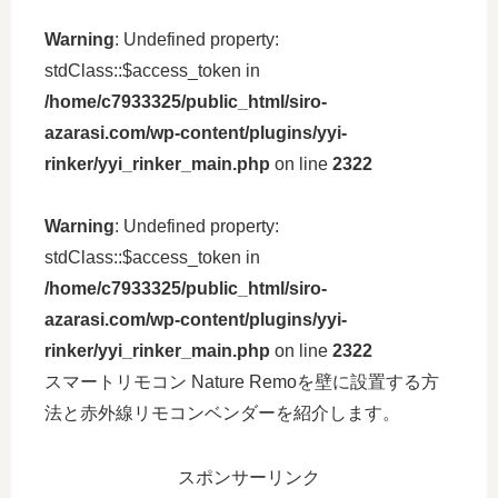
Warning
: Undefined property:
stdClass::$access_token in
/home/c7933325/public_html/siro-
azarasi.com/wp-content/plugins/yyi-
rinker/yyi_rinker_main.php
on line
2322
Warning
: Undefined property:
stdClass::$access_token in
/home/c7933325/public_html/siro-
azarasi.com/wp-content/plugins/yyi-
rinker/yyi_rinker_main.php
on line
2322
スマートリモコン Nature Remoを壁に設置する方
法と赤外線リモコンベンダーを紹介します。
スポンサーリンク