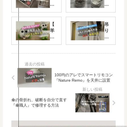
な
ナ
印
ー
鑑
ミ
を
ル
【
吊
ス
ク
羊
り
ッ
ペ
毛
引
キ
イ
フ
き
リ
ン
ェ
戸
収
ト
ル
が
納
の
ト
閉
！
塗
】
ま
木
り
PU
ら
100均のアレでスマートリモコン
製
方
I
な
『Nature Remo』を天井に設置
印
。
PU
い
鑑
扱
I モ
！
ケ
い
ル
室
傘の骨折れ、破断を自分で直す
ー
が
カ
内
『傘職人』で修理する方法
ス
簡
ー
ド
を
単
の
ア
DI
な
シ
の