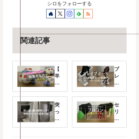
シロをフォローする
関連記事
【
ブ
羊
レ
毛
イ
フ
ブ
ェ
ボ
ル
ー
突
セ
ト
ド
っ
リ
】
を
張
ア
お
ス
り
の
め
ッ
棒
檜
め
キ
で
板