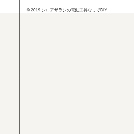
Y
DI
© 2019 シロアザラシの電動工具なしでDIY.
Y