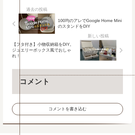
キ
リ
簡
で
ラ
立
単
Ni
キ
て
DI
nte
100均のアレでGoogle Home Mini
ラ
て
Y
nd
のスタンドをDIY
救
収
！
o
急
納
壁
Sw
【フタ付き】小物収納箱をDIY。
モ
！
掛
itc
ジュエリーボックス風でおしゃ
ル
ブ
け
h
れ！
カ
レ
テ
の
ー
イ
レ
プ
の
ブ
ビ
ロ
作
ボ
の
コ
コメント
り
ー
設
ン
方
ド
置
充
ス
方
電
タ
法
ス
コメントを書き込む
ン
タ
ド
ン
を
ド
DI
を