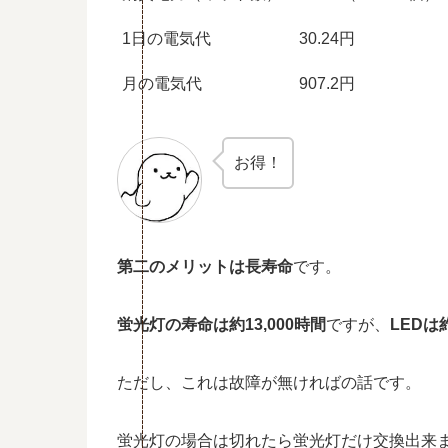
1日の電気代
30.24円
月の電気代
907.2円
お得！
第二のメリットは長寿命
です。
蛍光灯の寿命は約13,000時間
ですが、
LEDは約
ただし、これは故障が無ければの話です。
蛍光灯の場合は切れたら蛍光灯だけ交換出来ま