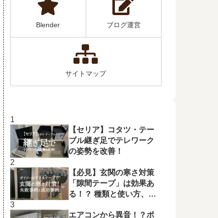
Blender
ブログ運営
サイトマップ
【セリア】コタツ・テー
ブル継ぎ足でテレワーク
の姿勢を改善！
【必見】玄関の寒さ対策
「隙間テープ」は効果あ
る！？ 種類と使い方、失
敗例、成功例を解説！
エアコンから異音！？ポ