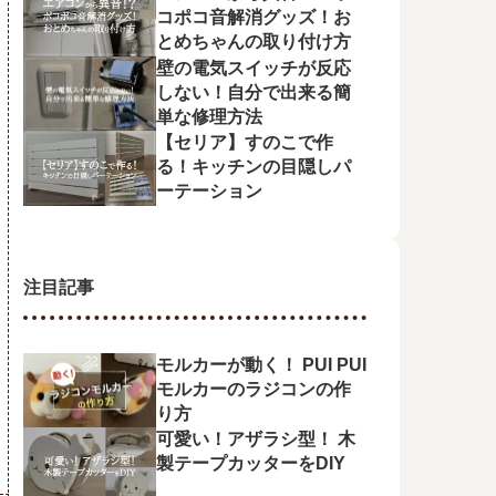
コポコ音解消グッズ！お
とめちゃんの取り付け方
壁の電気スイッチが反応
しない！自分で出来る簡
単な修理方法
【セリア】すのこで作
る！キッチンの目隠しパ
ーテーション
注目記事
モルカーが動く！ PUI PUI
モルカーのラジコンの作
り方
可愛い！アザラシ型！ 木
製テープカッターをDIY