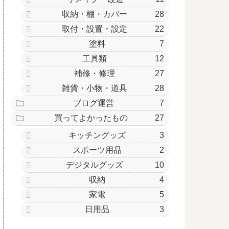
収納・棚・カバー
28
取付・設置・設定
22
塗料
7
工具類
12
補修・修理
27
雑貨・小物・道具
28
ブログ運営
7
買ってよかったもの
27
キッチングッズ
3
スポーツ用品
2
デジタルグッズ
10
収納
4
家電
5
日用品
3