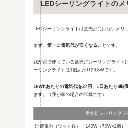
LEDシーリングライトの
LEDシーリングライトは蛍光灯にはないメリ
まず、
第一に電気代が安くなること
です。
我が家で使っている蛍光灯シーリングライトは
ーリングライトは1個あたり26.8Wです。
1kWhあたりの電気代を27円
、
1日あたり8時
ます。（我が家の場合の試算です）
蛍光灯シーリングラ
消費電力（ワット数）
140W（70W×2個）