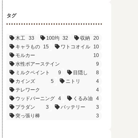
タグ
木工
33
100均
32
収納
20
キャラもの
15
ワトコオイル
10
モルカー
10
水性ポアーステイン
9
ミルクペイント
9
目隠し
8
カインズ
5
ニトリ
4
テレワーク
4
ウッドバーニング
4
くるみ油
4
プラダン
3
バッテリー
3
突っ張り棒
3