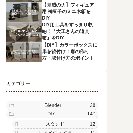
【鬼滅の刃】フィギュア
用 禰󠄀豆子のミニ木箱を
DIY
DIY用工具をすっきり収
納！「大工さんの道具
箱」をDIY
【DIY】カラーボックスに
扉を後付け！扉の作り
方・取付け方のポイント
カテゴリー
Blender
28
DIY
147
スタンド
12
リメイク・改造
11