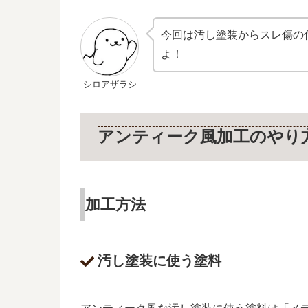
今回は汚し塗装からスレ傷の
よ！
シロアザラシ
アンティーク風加工のやり
加工方法
汚し塗装に使う塗料