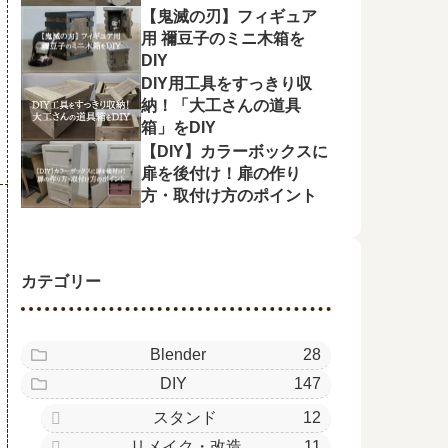
【鬼滅の刃】フィギュア
用 禰󠄀豆子のミニ木箱を
DIY
DIY用工具をすっきり収
納！「大工さんの道具
箱」をDIY
【DIY】カラーボックスに
扉を後付け！扉の作り
方・取付け方のポイント
カテゴリー
Blender
28
DIY
147
スタンド
12
リメイク・改造
11