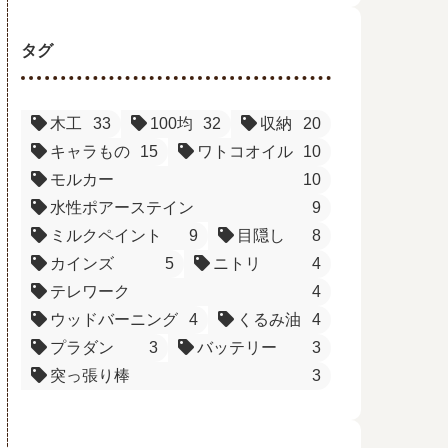
タグ
木工
33
100均
32
収納
20
キャラもの
15
ワトコオイル
10
モルカー
10
水性ポアーステイン
9
ミルクペイント
9
目隠し
8
カインズ
5
ニトリ
4
テレワーク
4
ウッドバーニング
4
くるみ油
4
プラダン
3
バッテリー
3
突っ張り棒
3