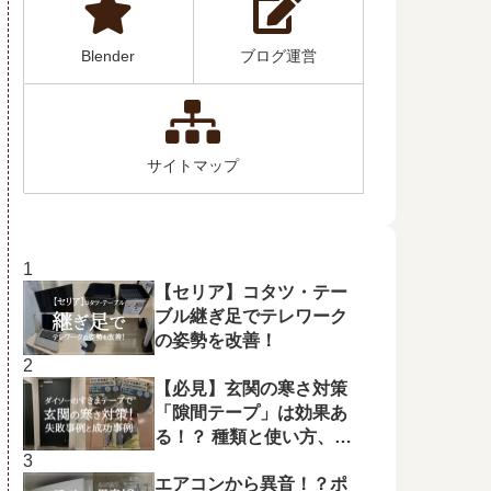
Blender
ブログ運営
サイトマップ
【セリア】コタツ・テー
ブル継ぎ足でテレワーク
の姿勢を改善！
【必見】玄関の寒さ対策
「隙間テープ」は効果あ
る！？ 種類と使い方、失
敗例、成功例を解説！
エアコンから異音！？ポ