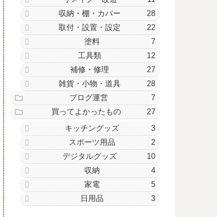
収納・棚・カバー
28
取付・設置・設定
22
塗料
7
工具類
12
補修・修理
27
雑貨・小物・道具
28
ブログ運営
7
買ってよかったもの
27
キッチングッズ
3
スポーツ用品
2
デジタルグッズ
10
収納
4
家電
5
日用品
3