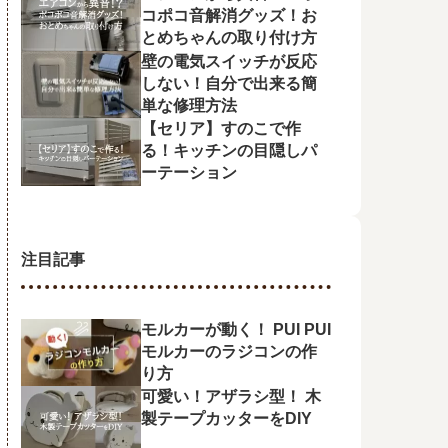
コポコ音解消グッズ！お
とめちゃんの取り付け方
壁の電気スイッチが反応
しない！自分で出来る簡
単な修理方法
【セリア】すのこで作
る！キッチンの目隠しパ
ーテーション
注目記事
モルカーが動く！ PUI PUI
モルカーのラジコンの作
り方
可愛い！アザラシ型！ 木
製テープカッターをDIY