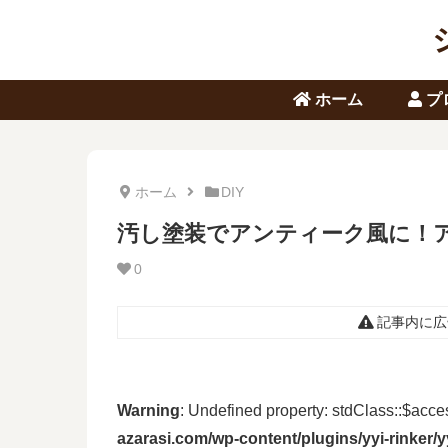
ホーム
プ
ホーム
DIY
汚し塗装でアンティーク風に！
0
記事内に広
Warning
: Undefined property: stdClass::$acc
azarasi.com/wp-content/plugins/yyi-rinker/