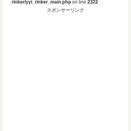
rinker/yyi_rinker_main.php
on line
2322
スポンサーリンク